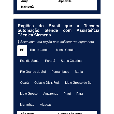
Arujá
Alphaville
Mairiporã
Regiões do Brasil que a Tecserv
automação atende com Assistência
Técnica Siemens
Selecione uma região para solicitar um orçamento
BR
Rio de Janeiro
Minas Gerais
Espírito Santo
Paraná
Santa Catarina
Rio Grande do Sul
Pernambuco
Bahia
Ceará
Goiás e Distr. Fed.
Mato Grosso do Sul
Mato Grosso
Amazonas
Piauí
Pará
Maranhão
Alagoas
São Paulo
Grande São Paulo