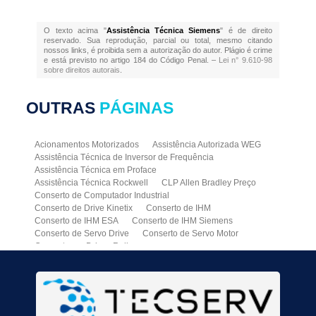
O texto acima "
Assistência Técnica Siemens
" é de direito
reservado. Sua reprodução, parcial ou total, mesmo citando
nossos links, é proibida sem a autorização do autor. Plágio é crime
e está previsto no artigo 184 do Código Penal. –
Lei n° 9.610-98
sobre direitos autorais
.
OUTRAS
PÁGINAS
Acionamentos Motorizados
Assistência Autorizada WEG
Assistência Técnica de Inversor de Frequência
Assistência Técnica em Proface
Assistência Técnica Rockwell
CLP Allen Bradley Preço
Conserto de Computador Industrial
Conserto de Drive Kinetix
Conserto de IHM
Conserto de IHM ESA
Conserto de IHM Siemens
Conserto de Servo Drive
Conserto de Servo Motor
Conserto em Drives Reliance
Conserto em Inversor de Frequência WEG
Conversor CA CC
Drives WEG
Empresa Autorizada WEG
Inversor de Frequência ABB
Inversor de Frequência Allen Bradley
Inversor de Frequência Danfoss