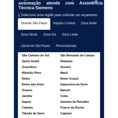
automação atende com Assistência
Técnica Siemens
Selecione uma região para solicitar um orçamento
Grande São Paulo
Região Central
Zona Norte
Zona Oeste
Zona Sul
Zona Leste
Litoral de São Paulo
Personalizado
São Caetano do Sul
São Bernardo do Campo
Santo André
Diadema
Guarulhos
Suzano
Ribeirão Pires
Mauá
Embu
Embu Guaçú
Embu das Artes
Itapecerica da Serra
Osasco
Barueri
Jandira
Cotia
Itapevi
Santana de Parnaíba
Caierias
Franco da Rocha
Taboão da Serra
Cajamar