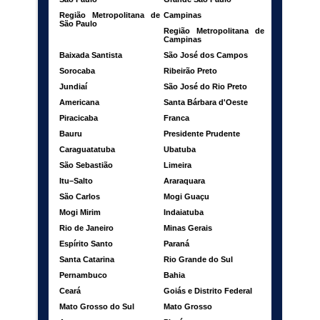
Região Metropolitana de
Campinas
São Paulo
Região Metropolitana de
Campinas
Baixada Santista
São José dos Campos
Sorocaba
Ribeirão Preto
Jundiaí
São José do Rio Preto
Americana
Santa Bárbara d'Oeste
Piracicaba
Franca
Bauru
Presidente Prudente
Caraguatatuba
Ubatuba
São Sebastião
Limeira
Itu–Salto
Araraquara
São Carlos
Mogi Guaçu
Mogi Mirim
Indaiatuba
Rio de Janeiro
Minas Gerais
Espírito Santo
Paraná
Santa Catarina
Rio Grande do Sul
Pernambuco
Bahia
Ceará
Goiás e Distrito Federal
Mato Grosso do Sul
Mato Grosso