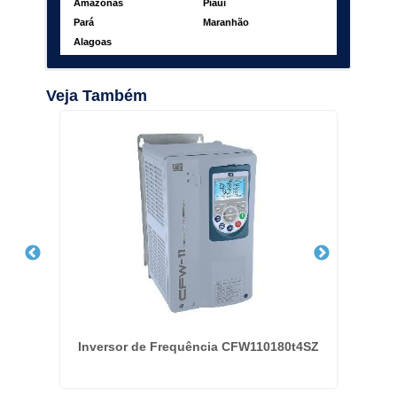
Amazonas
Piauí
Pará
Maranhão
Alagoas
Veja Também
Inversor de Frequência CFW110180t4SZ